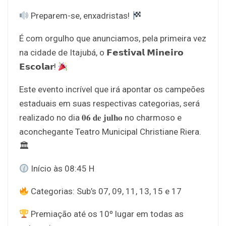
Preparem-se, enxadristas!
É com orgulho que anunciamos, pela primeira vez
na cidade de Itajubá, o 𝗙𝗲𝘀𝘁𝗶𝘃𝗮𝗹 𝗠𝗶𝗻𝗲𝗶𝗿𝗼
𝗘𝘀𝗰𝗼𝗹𝗮𝗿!
Este evento incrível que irá apontar os campeões
estaduais em suas respectivas categorias, será
realizado no dia 𝟎𝟔 𝐝𝐞 𝐣𝐮𝐥𝐡𝐨 no charmoso e
aconchegante Teatro Municipal Christiane Riera.
🏛
Início às 08:45 H
Categorias: Sub’s 07, 09, 11, 13, 15 e 17
Premiação até os 10º lugar em todas as