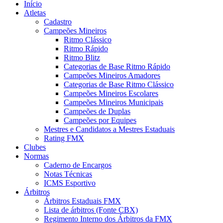
Início
Atletas
Cadastro
Campeões Mineiros
Ritmo Clássico
Ritmo Rápido
Ritmo Blitz
Categorias de Base Ritmo Rápido
Campeões Mineiros Amadores
Categorias de Base Ritmo Clássico
Campeões Mineiros Escolares
Campeões Mineiros Municipais
Campeões de Duplas
Campeões por Equipes
Mestres e Candidatos a Mestres Estaduais
Rating FMX
Clubes
Normas
Caderno de Encargos
Notas Técnicas
ICMS Esportivo
Árbitros
Árbitros Estaduais FMX
Lista de árbitros (Fonte CBX)
Regimento Interno dos Árbitros da FMX