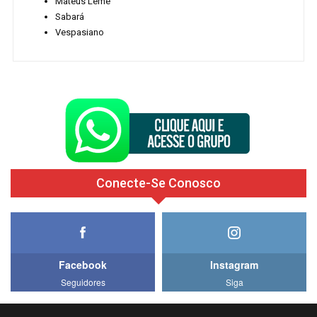
Mateus Leme
Sabará
Vespasiano
Conecte-Se Conosco
Facebook
Instagram
Seguidores
Siga