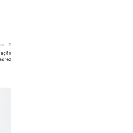
OST
eração
adrez