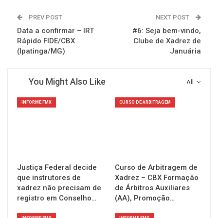
PREV POST
NEXT POST
Data a confirmar – IRT
#6: Seja bem-vindo,
Rápido FIDE/CBX
Clube de Xadrez de
(Ipatinga/MG)
Januária
You Might Also Like
All
INFORME FMX
CURSO DE ARBITRAGEM
Justiça Federal decide
Curso de Arbitragem de
que instrutores de
Xadrez – CBX Formação
xadrez não precisam de
de Árbitros Auxiliares
registro em Conselho…
(AA), Promoção…