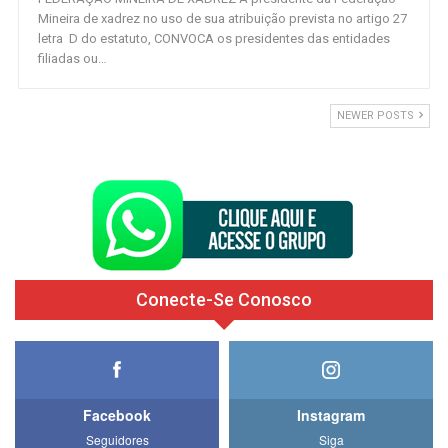
Mineira de xadrez no uso de sua atribuição prevista no artigo 27
letra D do estatuto, CONVOCA os presidentes das entidades
filiadas ou…
NEWER POSTS
Conecte-Se Conosco
Facebook
Instagram
Seguidores
Siga