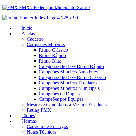
FMX - Federação Mineira de Xadrez
Início
Atletas
Cadastro
Campeões Mineiros
Ritmo Clássico
Ritmo Rápido
Ritmo Blitz
Categorias de Base Ritmo Rápido
Campeões Mineiros Amadores
Categorias de Base Ritmo Clássico
Campeões Mineiros Escolares
Campeões Mineiros Municipais
Campeões de Duplas
Campeões por Equipes
Mestres e Candidatos a Mestres Estaduais
Rating FMX
Clubes
Normas
Caderno de Encargos
Notas Técnicas