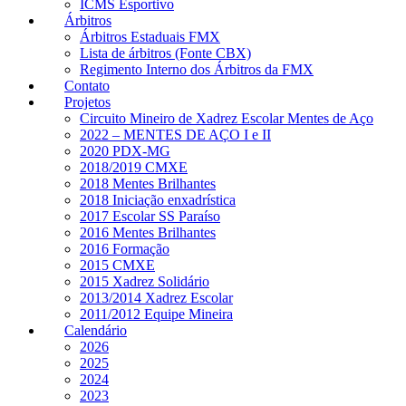
ICMS Esportivo
Árbitros
Árbitros Estaduais FMX
Lista de árbitros (Fonte CBX)
Regimento Interno dos Árbitros da FMX
Contato
Projetos
Circuito Mineiro de Xadrez Escolar Mentes de Aço
2022 – MENTES DE AÇO I e II
2020 PDX-MG
2018/2019 CMXE
2018 Mentes Brilhantes
2018 Iniciação enxadrística
2017 Escolar SS Paraíso
2016 Mentes Brilhantes
2016 Formação
2015 CMXE
2015 Xadrez Solidário
2013/2014 Xadrez Escolar
2011/2012 Equipe Mineira
Calendário
2026
2025
2024
2023