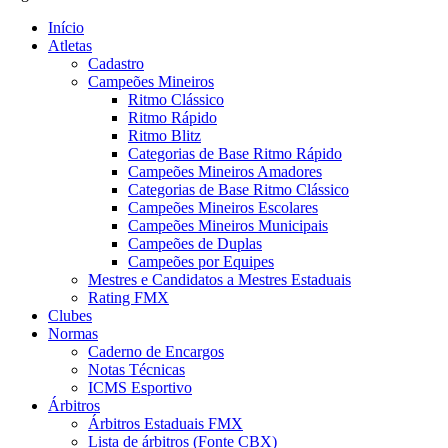
Início
Atletas
Cadastro
Campeões Mineiros
Ritmo Clássico
Ritmo Rápido
Ritmo Blitz
Categorias de Base Ritmo Rápido
Campeões Mineiros Amadores
Categorias de Base Ritmo Clássico
Campeões Mineiros Escolares
Campeões Mineiros Municipais
Campeões de Duplas
Campeões por Equipes
Mestres e Candidatos a Mestres Estaduais
Rating FMX
Clubes
Normas
Caderno de Encargos
Notas Técnicas
ICMS Esportivo
Árbitros
Árbitros Estaduais FMX
Lista de árbitros (Fonte CBX)