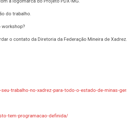
r com a logomarca do Projeto PDX-MG.
ão do trabalho.
o workshop?
rdar o contato da Diretoria da Federação Mineira de Xadrez
-seu-trabalho-no-xadrez-para-todo-o-estado-de-minas-ger
sto-tem-programacao-definida/