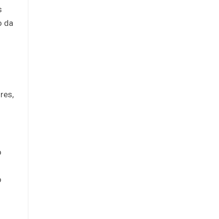
s
o da
res,
o
o