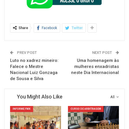
Share
Facebook
Twitter
PREV POST
NEXT POST
Luto no xadrez mineiro:
Uma homenagem às
Falece o Mestre
mulheres enxadristas
Nacional Luiz Gonzaga
neste Dia Internacional
de Sousa e Silva
You Might Also Like
All
INFORME FMX
CURSO DE ARBITRAGEM